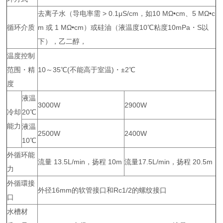
去离子水（导电率需 > 0.1μS/cm，如10 MΩ•cm、5 MΩ•c
循环介质
m 或 1 MΩ•cm）或硅油（液温度10℃粘度10mPa・S以
下），乙二醇，
温度控制
范围・精
10～35℃(不能高于室温)・±2℃
度
液温
3000W
2900W
冷却
20℃
能力
液温
2500W
2400W
10℃
外循环能
流量 13.5L/min，扬程 10m
流量17.5L/min，扬程 20.5m
力
外循環接
外径16mm的软管接口和Rc1/2的螺纹接口
口
水槽材