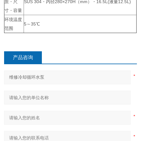
质・尺
SUS 304・内径280×270H（mm）・16.5L(液量12.5L)
寸・容量
环境温度
5～35℃
范围
产品咨询