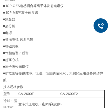
■ ICP-OES电感耦合等离子体发射光谱仪
■ ICP-MS等离子体质谱
■冷凝器
■热分析
■电源
■扫描电镜-透射电镜
■核磁共振
■气相色谱／质谱
■超离心机
■原子吸收光谱仪
■扩散泵等提供纯净、恒温、恒速的循环水，为您的应用设备保驾护
航
技术规格参数：
型号
CA-2600F
CA-2600F2
冷却・循
空冷式压缩机・密闭系统循环
环方式