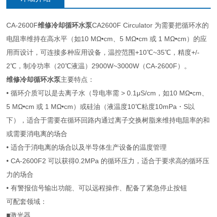
CA-2600F
维修冷却循环水泵
CA2600F Circulator 为需要把循环水的
电阻率维持在高水平（如10 MΩ•cm、5 MΩ•cm 或 1 MΩ•cm）的应
用而设计，可连接多种应用设备，温控范围+10℃~35℃，精度+/-
2℃，制冷功率（20℃液温）2900W~3000W（CA-2600F）。
维修冷却循环水泵
主要特点：
• 循环介质可以是去离子水（导电率需 > 0.1μS/cm，如10 MΩ•cm、
5 MΩ•cm 或 1 MΩ•cm）或硅油（液温度10℃粘度10mPa・S以
下），适合于需要在循环回路内通过离子交换树脂来维持电阻率的和
或需要消电离的场合
• 适合于消电离的场合以及半导体生产设备的温度管理
• CA-2600F2 可以获得0.2MPa 的循环压力，适合于要求高的循环压
力的场合
• 有警报信号输出功能、可以远程操作、配备了紧急停止按钮
可配套领域：
■激光器