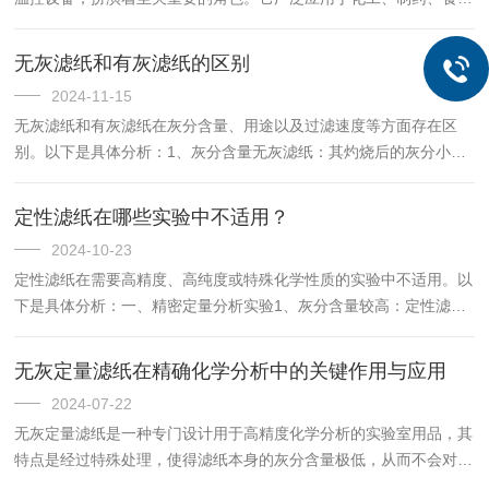
加工、实验室设备等多个领域，为各种需要精确温控的工艺过程提供
了可靠的冷却解决方案。该循环仪的核心功能是通过循环泵将冷却
无灰滤纸和有灰滤纸的区别
液...
2024-11-15
无灰滤纸和有灰滤纸在灰分含量、用途以及过滤速度等方面存在区
别。以下是具体分析：1、灰分含量无灰滤纸：其灼烧后的灰分小于
0.0001g，即灰分含量极低。这种滤纸的纸质更加纯洁，灰分含量通
常低于0.01%。有灰滤纸：其灼烧后的灰分含量较高，一般...
定性滤纸在哪些实验中不适用？
2024-10-23
定性滤纸在需要高精度、高纯度或特殊化学性质的实验中不适用。以
下是具体分析：一、精密定量分析实验1、灰分含量较高：定性滤纸
的灰分含量较高，通常不超过0.13%。这种灰分可能会干扰重量法等
精密定量分析的结果，导致测量误差增大。2、影响结果准确性...
无灰定量滤纸在精确化学分析中的关键作用与应用
2024-07-22
无灰定量滤纸是一种专门设计用于高精度化学分析的实验室用品，其
特点是经过特殊处理，使得滤纸本身的灰分含量极低，从而不会对分
析结果产生干扰。这种滤纸广泛应用于需要高纯度和高精度的定量分