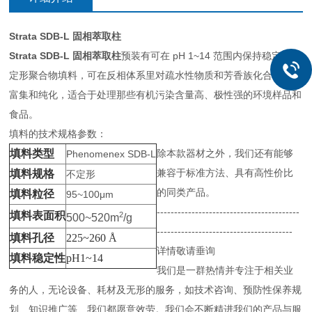
Strata SDB-L 固相萃取柱
Strata SDB-L 固相萃取柱
预装有可在 pH 1~14 范围内保持稳定的不
定形聚合物填料，可在反相体系里对疏水性物质和芳香族化合物进行
富集和纯化，适合于处理那些有机污染含量高、极性强的环境样品和
食品。
填料的技术规格参数：
填料类型
除本款器材之外，我们还有能够
Phenomenex SDB-L
兼容于标准方法、具有高性价比
填料规格
不定形
的同类产品。
填料粒径
95~100μm
-----------------------------------------
填料表面积
2
500~520m
/g
---------------------------------------
填料孔径
225~260
Å
详情敬请垂询
填料稳定性
pH1~14
我们是一群热情并专注于相关业
务的人，无论设备、耗材及无形的服务，如技术咨询、预防性保养规
划、知识推广等…我们都愿意效劳。我们会不断精进我们的产品与服