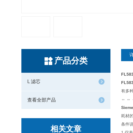
产品分类
FL58
L 滤芯
FL58
有多
⇔ ⇔ 
查看全部产品
Siem
耗材的
条件
相关文章
1.仪