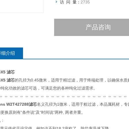
访 问 量：
2735
产品咨询
详细介绍
3X5 滤芯
3X5 滤芯
的孔径为0.45微米，适用于精过滤，用于终端处理，以确保水质始终
种纯化功效的滤芯可选，可满足您的各种纯化过滤需求。
⇔ ⇔ ⇔ ⇔ ⇔ ⇔ ⇔ ⇔ ⇔ ⇔ ⇔ ⇔ ⇔ ⇔ ⇔ ⇔ ⇔ ⇔ ⇔ ⇔ ⇔ ⇔ ⇔ ⇔ ⇔
ens W2T427288滤芯
名义孔径为1微米，适用于粗过滤，本品属耗材，专
更换原则有“条件说"及“时间说"两种, 两者并重。
说：
表显示值劣于设定值，例如达不到18.2兆欧了、除盐率迅速下降。