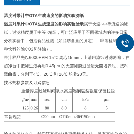
温度对果汁中OTA生成速度的影响实验滤纸
温度对果汁中OTA生成速度的影响实验滤纸
属于快速~中等流速的滤
纸，过滤精度属于中等~精细，可广泛应用于不同领域内的许多日常
分析实验中，包括食品检测（如脂肪含量的测定）、啤酒检测（如各
种饮料的除CO2和降浊）。
果汁样品先以6000RPM 15℃ 离心15min，上清用滤纸过滤两遍，在
超净台中把滤过液再用0.45μm 的无菌滤膜过滤进无菌培养瓶，接种
黑曲霉，分别于4℃、20℃ 和 26℃ 培养28天。
技术规格参数及订购信息：
重量
厚度
过滤时间
吸水高度
湿润破裂强度
保留粒径
g/m²
mm
sec
cm
kPa
μm
125
0.26
80
8.0
8
5
常备现货
Ø90mm、Ø110mm和Ø150mm