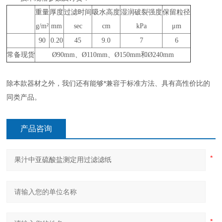
重量
厚度
过滤时间
吸水高度
湿润破裂强度
保留粒径
g/m²
mm
sec
cm
kPa
μm
90
0.20
45
9.0
7
6
常备现货
Ø90mm、Ø110mm、Ø150mm和Ø240mm
除本款器材之外，我们还有能够*兼容于标准方法、具有高性价比的
同类产品。
产品咨询