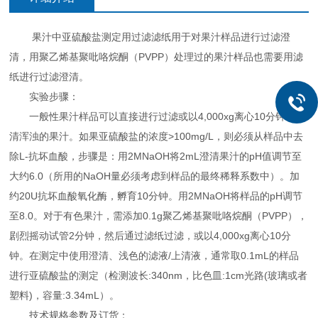
果汁中亚硫酸盐测定用过滤滤纸用于对果汁样品进行过滤澄
清，用聚乙烯基聚吡咯烷酮（PVPP）处理过的果汁样品也需要用滤
纸进行过滤澄清。
实验步骤：
一般性果汁样品可以直接进行过滤或以4,000xg离心10分钟以澄
清浑浊的果汁。如果亚硫酸盐的浓度>100mg/L，则必须从样品中去
除L-抗坏血酸，步骤是：用2MNaOH将2mL澄清果汁的pH值调节至
大约6.0（所用的NaOH量必须考虑到样品的最终稀释系数中）。加
约20U抗坏血酸氧化酶，孵育10分钟。用2MNaOH将样品的pH调节
至8.0。对于有色果汁，需添加0.1g聚乙烯基聚吡咯烷酮（PVPP），
剧烈摇动试管2分钟，然后通过滤纸过滤，或以4,000xg离心10分
钟。在测定中使用澄清、浅色的滤液/上清液，通常取0.1mL的样品
进行亚硫酸盐的测定（检测波长:340nm，比色皿:1cm光路(玻璃或者
塑料)，容量:3.34mL）。
技术规格参数及订货：