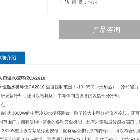
访 问 量：
4474
产品咨询
详细介绍
A
恒温水循环仪CA2610
A
恒温水循环仪CA2610
温度控制范围：-10~35℃（无加热），冷却能力（
科研设备冷却，还可以给机床、半导体制造设备的发热部分冷却。
特点：
冷却能力3000W的中型冷却水循环装置，除了给大中型分析仪器冷却，还
使用范围广，拥有使用中需要的各种安全机能，配有外部温度传感器端口，
A-2610S型上设有紧急停止按钮，配有远程进行控制的端口，可以符合
度调节范围-10℃~室温，温度调节精度±2
℃
以下（即优于
±2
℃，比如
±1.5