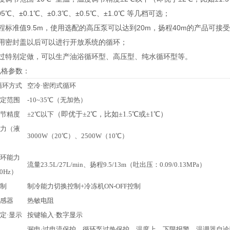
05℃、±0.1℃、±0.3℃、±0.5℃、±1.0℃ 等几档可选；
程标准值9.5m，使用选配的高压泵可以达到20m，扬程40m的产品可接
使用密封盖以后可以进行开放系统的循环；
通过特别定做，可以生产油浴循环型、高压型、纯水循环型等。
规格参数：
循环方式
空冷·密闭式循环
定范围
-10~35℃（无加热）
节精度
±2℃以下
（即优于
±2
℃，比如±1.5℃或±1℃
）
力（液
3000W（20℃）、2500W（10℃）
环能力
流量23.5L/27L/min、扬程9.5/13m（吐出压：0.09/0.13MPa）
60Hz）
制
制冷能力切换控制+冷冻机ON-OFF控制
感器
热敏电阻
定·显示
按键输入·数字显示
漏电·过电流保护、循环泵过热保护、温度上、下限报警、温调器自