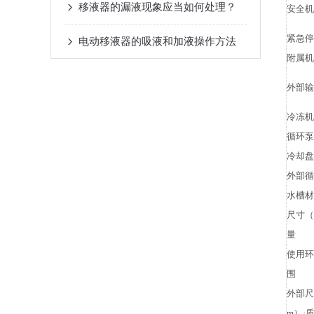
移液器的漏液现象应当如何处理？
安全机
紧急停
电动移液器的吸液和加液操作方法
附属机
外部输
冷冻机
循环泵
冷却盘
外部循
水槽材
尺寸（
量
使用环
围
外部尺
m）·