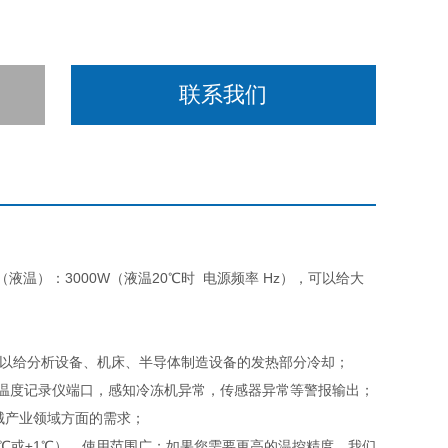
联系我们
液温）：3000W（液温20℃时 电源频率 Hz），可以给大
可以给分析设备、机床、半导体制造设备的发热部分冷却；
温度记录仪端口，感知冷冻机异常，传感器异常等警报输出；
机械产业领域方面的需求；
℃或
±1
℃
），使用范围广；如果您需要更高的温控精度，我们