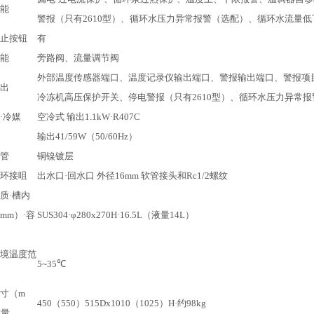
能
警报（只有2610型）、循环水压力异常报警（选配）、循环水流量
止按钮
有
能
旁路阀、流量调节阀
外部温度传感器端口、温度记录仪输出端口、警报输出端口、警报项
出
冷冻机高压保护开关、停电警报（只有2610型）、循环水压力异常
·冷媒
空冷式 输出1.1kW·R407C
输出41/59W（50/60Hz）
管
铜镍镀层
环接咀
出水口·回水口 外径16mm 软管接头和Rc1/2螺纹
质·槽内
mm）·容
SUS304·φ280x270H·16.5L（液量14L）
境温度范
5~35℃
寸（m
450（550）515Dx1010（1025）H·约98kg
质量