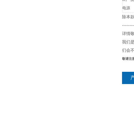
电源
除本
--------
详情
我们
们会
敬请注