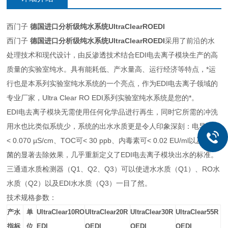
西门子
德国进口分析级纯水系统UltraClearROEDI
西门子
德国进口分析级纯水系统UltraClearROEDI
采用了前沿的水
处理技术和现代设计，由反渗透技术结合EDI电去离子模块生产的高
质量的实验室纯水。具有能耗低、产水量高、运行经济等特点，*运
行也是本系列实验室纯水系统的一个亮点，作为EDI电去离子领域的
专业厂家，Ultra Clear RO EDI系列实验室纯水系统是您的*。
EDI电去离子模块无需使用任何化学品进行再生，同时它所需的冲洗
用水也比类似系统少，系统的出水水质更是令人印象深刻：电导率可
< 0.070 µS/cm、TOC可< 30 ppb、内毒素可< 0.02 EU/ml以及对细
菌的显著去除效果，几乎重新定义了EDI电去离子模块出水的标准。
三通道水质检测器（Q1、Q2、Q3）可以使进水水质（Q1）、RO水
水质（Q2）以及EDI水水质（Q3）一目了然。
技术规格参数：
产水
单
UltraClear10RO
UltraClear20R
UltraClear30R
UltraClear55R
指标
位
EDI
OEDI
OEDI
OEDI