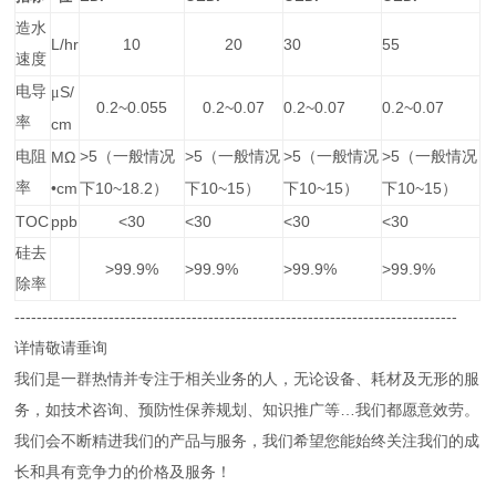
造水
L/hr
10
20
30
55
速度
电导
S/
μ
0.2~0.055
0.2~0.07
0.2~0.07
0.2~0.07
率
cm
>5
>5
>5
>5
电阻
MΩ
（一般情况
（一般情况
（一般情况
（一般情况
率
•cm
10~18.2
10~15
10~15
10~15
下
）
下
）
下
）
下
）
TOC
ppb
<30
<30
<30
<30
硅去
>99.9%
>99.9%
>99.9%
>99.9%
除率
--------------------------------------------------------------------------------
详情敬请垂询
我们是一群热情并专注于相关业务的人，无论设备、耗材及无形的服
务，如技术咨询、预防性保养规划、知识推广等…我们都愿意效劳。
我们会不断精进我们的产品与服务，我们希望您能始终关注我们的成
长和具有竞争力的价格及服务！