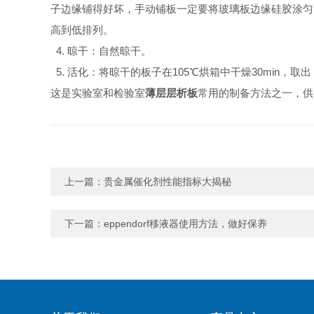
子边缘铺得好坏，手动铺板一定要将玻璃板边缘硅胶涂匀
高到低排列。
4. 晾干：自然晾干。
5. 活化：将晾干的板子在105℃烘箱中干燥30min，
这是实验室和检验室
薄层层析板
常用的制备方法之一，供
上一篇：
贵金属催化剂性能指标大揭秘
下一篇：
eppendorf移液器使用方法，做好保养