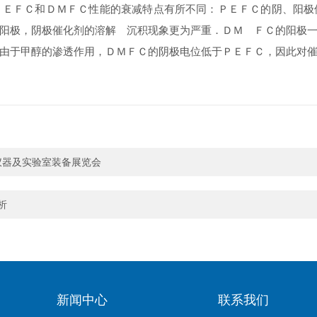
ＰＥＦＣ和ＤＭＦＣ性能的衰减特点有所不同：ＰＥＦＣ的阴、阳极
阳极，阴极催化剂的溶解 沉积现象更为严重．ＤＭ ＦＣ的阳极
由于甲醇的渗透作用，ＤＭＦＣ的阴极电位低于ＰＥＦＣ，因此对
学仪器及实验室装备展览会
析
新闻中心
联系我们