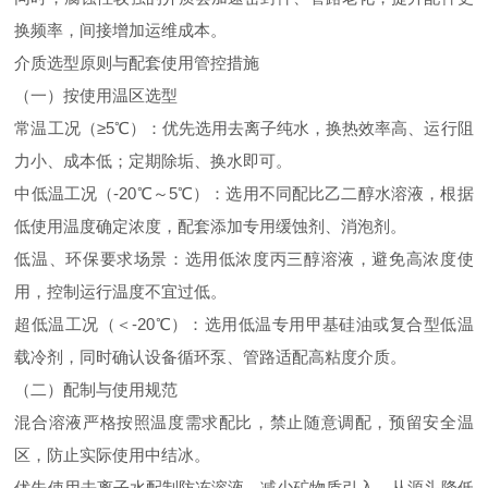
换频率，间接增加运维成本。
介质选型原则与配套使用管控措施
（一）按使用温区选型
常温工况（≥5℃）：优先选用去离子纯水，换热效率高、运行阻
力小、成本低；定期除垢、换水即可。
中低温工况（-20℃～5℃）：选用不同配比乙二醇水溶液，根据
低使用温度确定浓度，配套添加专用缓蚀剂、消泡剂。
低温、环保要求场景：选用低浓度丙三醇溶液，避免高浓度使
用，控制运行温度不宜过低。
超低温工况（＜-20℃）：选用低温专用甲基硅油或复合型低温
载冷剂，同时确认设备循环泵、管路适配高粘度介质。
（二）配制与使用规范
混合溶液严格按照温度需求配比，禁止随意调配，预留安全温
区，防止实际使用中结冰。
优先使用去离子水配制防冻溶液，减少矿物质引入，从源头降低