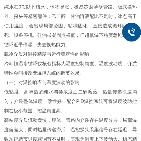
纯水在0℃以下结冰，体积膨胀，极易冻裂薄壁管路、板式换热
器、探头等精密部件；乙二醇、甘油溶液配比不足时，冰点高于
使用温度，会出现局部凝固、粘稠固化，直接造成循环回路堵
死、设备停机。硅油虽凝固点极低，但超低温下粘度急剧增大，
循环近乎停滞，失去换热能力。
载冷介质对温控精度与运行稳定性的影响
冷却恒温水循环仪核心指标为温度控制精度、温度波动度，介质
特性会间接改变温控系统的调节效果。
（一）对温控响应与温度波动的影响
低粘度、高导热的纯水与稀浓度乙二醇溶液，热量传递快速均
匀，介质整体温度一致性好，配合PID温控系统可将温度波动控
制在极小范围，控温精度高。
高粘度介质流动缓慢，腔体、管路内介质存在温度分层，局部温
度偏差大；同时热量传递滞后，温控探头采集信号存在延迟，导
致系统调节过度或调节不及时，表现为温度上下波动大、稳态精