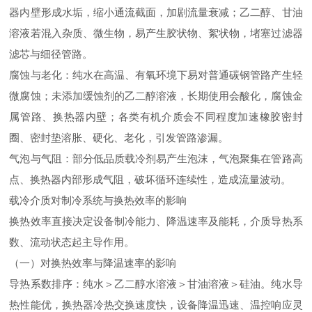
器内壁形成水垢，缩小通流截面，加剧流量衰减；乙二醇、甘油
溶液若混入杂质、微生物，易产生胶状物、絮状物，堵塞过滤器
滤芯与细径管路。
腐蚀与老化：纯水在高温、有氧环境下易对普通碳钢管路产生轻
微腐蚀；未添加缓蚀剂的乙二醇溶液，长期使用会酸化，腐蚀金
属管路、换热器内壁；各类有机介质会不同程度加速橡胶密封
圈、密封垫溶胀、硬化、老化，引发管路渗漏。
气泡与气阻：部分低品质载冷剂易产生泡沫，气泡聚集在管路高
点、换热器内部形成气阻，破坏循环连续性，造成流量波动。
载冷介质对制冷系统与换热效率的影响
换热效率直接决定设备制冷能力、降温速率及能耗，介质导热系
数、流动状态起主导作用。
（一）对换热效率与降温速率的影响
导热系数排序：纯水＞乙二醇水溶液＞甘油溶液＞硅油。纯水导
热性能优，换热器冷热交换速度快，设备降温迅速、温控响应灵