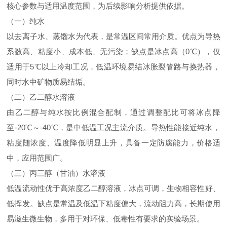
核心参数与适用温度范围，为后续影响分析提供依据。
（一）纯水
以去离子水、蒸馏水为代表，是常温区间常用介质。优点为导热
系数高、粘度小、成本低、无污染；缺点是冰点高（0℃），仅
适用于5℃以上冷却工况，低温环境易结冰胀裂管路与换热器，
同时水中矿物质易结垢。
（二）乙二醇水溶液
由乙二醇与纯水按比例混合配制，通过调整配比可将冰点降
至-20℃～-40℃，是中低温工况主流介质。导热性能接近纯水，
粘度随浓度、温度降低明显上升，具备一定防腐能力，价格适
中，应用范围广。
（三）丙三醇（甘油）水溶液
低温流动性优于高浓度乙二醇溶液，冰点可调，生物相容性好、
低挥发。缺点是常温及低温下粘度偏大，流动阻力高，长期使用
易滋生微生物，多用于对环保、低毒性有要求的实验场景。