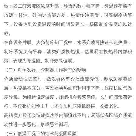
敏；乙二醇溶液随浓度升高，导热系数小幅下降，降温速率略有
放缓；甘油、硅油导热能力差，热量传递滞后，同等制冷功率
下，设备达到设定温度的时间明显延长，极限制冷温度难以达
标。
在多设备并联、大负荷冷却工况中，水系介质可快速带走热量，
制冷系统负荷平稳；油类介质换热慢，热量易在换热器内部积
聚，表现为降温慢、制冷效果偏弱。
（二）对蒸发器、冷凝器工作状态的影响
介质流动性变差时，蒸发器内壁介质流速降低，形成边界滞留
层，热交换不充分，蒸发器换热面积利用率下降，压缩机回气温
度异常。为维持设定温度，压缩机会频繁启停、长时间满负荷运
行，不仅整机能耗上升，还会加剧压缩机磨损、冷媒老化。
高粘度介质还会造成换热器内部流速不均，局部低温区域介质流
动性进一步恶化，形成恶性循环。
（三）低温工况下的结冰与凝固风险