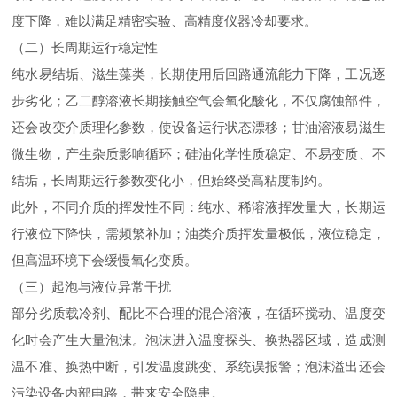
度下降，难以满足精密实验、高精度仪器冷却要求。
（二）长周期运行稳定性
纯水易结垢、滋生藻类，长期使用后回路通流能力下降，工况逐
步劣化；乙二醇溶液长期接触空气会氧化酸化，不仅腐蚀部件，
还会改变介质理化参数，使设备运行状态漂移；甘油溶液易滋生
微生物，产生杂质影响循环；硅油化学性质稳定、不易变质、不
结垢，长周期运行参数变化小，但始终受高粘度制约。
此外，不同介质的挥发性不同：纯水、稀溶液挥发量大，长期运
行液位下降快，需频繁补加；油类介质挥发量极低，液位稳定，
但高温环境下会缓慢氧化变质。
（三）起泡与液位异常干扰
部分劣质载冷剂、配比不合理的混合溶液，在循环搅动、温度变
化时会产生大量泡沫。泡沫进入温度探头、换热器区域，造成测
温不准、换热中断，引发温度跳变、系统误报警；泡沫溢出还会
污染设备内部电路，带来安全隐患。