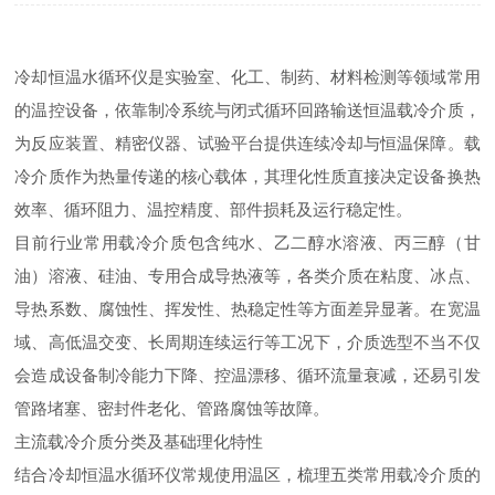
冷却恒温水循环仪是实验室、化工、制药、材料检测等领域常用
的温控设备，依靠制冷系统与闭式循环回路输送恒温载冷介质，
为反应装置、精密仪器、试验平台提供连续冷却与恒温保障。载
冷介质作为热量传递的核心载体，其理化性质直接决定设备换热
效率、循环阻力、温控精度、部件损耗及运行稳定性。
目前行业常用载冷介质包含纯水、乙二醇水溶液、丙三醇（甘
油）溶液、硅油、专用合成导热液等，各类介质在粘度、冰点、
导热系数、腐蚀性、挥发性、热稳定性等方面差异显著。在宽温
域、高低温交变、长周期连续运行等工况下，介质选型不当不仅
会造成设备制冷能力下降、控温漂移、循环流量衰减，还易引发
管路堵塞、密封件老化、管路腐蚀等故障。
主流载冷介质分类及基础理化特性
结合冷却恒温水循环仪常规使用温区，梳理五类常用载冷介质的