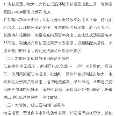
介质粘度逐步增大，尤其在低温环境下粘度呈指数上升，管路沿
程阻力与局部阻力显著增加。
在泵输出功率不变时，高粘度介质会导致实际流量下降、扬程损
耗增大，出现循环流速变慢、介质循环滞后现象；若为大管路、
长距离外接回路，流量衰减问题更为突出，直接造成远端设备冷
却不足。硅油类介质粘度远高于水系溶液，必须匹配大扬程、大
流量专用循环泵，否则无法满足正常循环要求。
（二）对循环泵负载与使用寿命的影响
低粘度纯水工况下，循环泵电机负载小、运行电流平稳、噪音
低；使用高浓度防冻溶液、硅油时，泵体叶轮搅动阻力增大，电
机长期处于高负载状态，运行电流偏高、温升加剧。长期超负荷
运转会加速电机轴承、密封件磨损，缩短循环泵使用寿命，严重
时出现电机过热保护、停转故障。
（三）对管路、过滤器与阀门的影响
结垢堵塞：普通自来水矿物质含量高，长期运行会在管路、换热