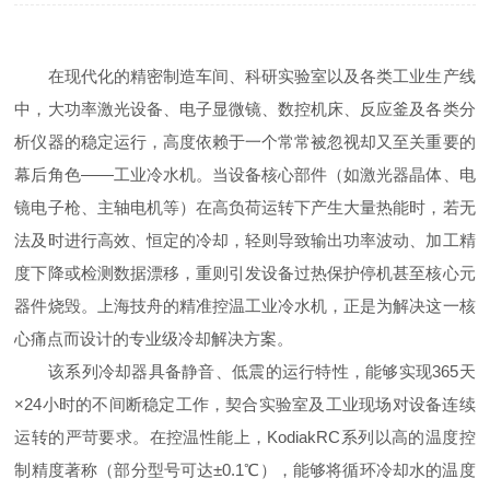
在现代化的精密制造车间、科研实验室以及各类工业生产线
中，大功率激光设备、电子显微镜、数控机床、反应釜及各类分
析仪器的稳定运行，高度依赖于一个常常被忽视却又至关重要的
幕后角色——工业冷水机。当设备核心部件（如激光器晶体、电
镜电子枪、主轴电机等）在高负荷运转下产生大量热能时，若无
法及时进行高效、恒定的冷却，轻则导致输出功率波动、加工精
度下降或检测数据漂移，重则引发设备过热保护停机甚至核心元
器件烧毁。上海技舟的精准控温工业冷水机，正是为解决这一核
心痛点而设计的专业级冷却解决方案。
该系列冷却器具备静音、低震的运行特性，能够实现365天
×24小时的不间断稳定工作，契合实验室及工业现场对设备连续
运转的严苛要求。在控温性能上，KodiakRC系列以高的温度控
制精度著称（部分型号可达±0.1℃），能够将循环冷却水的温度