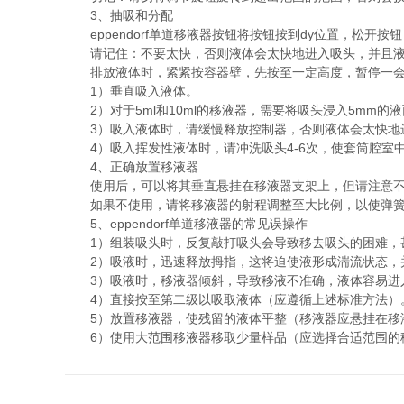
3、抽吸和分配
eppendorf单道移液器按钮将按钮按到dy位置，松开按
请记住：不要太快，否则液体会太快地进入吸头，并且液
排放液体时，紧紧按容器壁，先按至一定高度，暂停一会
1）垂直吸入液体。
2）对于5ml和10ml的移液器，需要将吸头浸入5mm的
3）吸入液体时，请缓慢释放控制器，否则液体会太快地
4）吸入挥发性液体时，请冲洗吸头4-6次，使套筒腔室
4、正确放置移液器
使用后​​，可以将其垂直悬挂在移液器支架上，但请注意
如果不使用，请将移液器的射程调整至大比例，以使弹簧
5、eppendorf单道移液器的常见误操作
1）组装吸头时，反复敲打吸头会导致移去吸头的困难，
2）吸液时，迅速释放拇指，这将迫使液形成湍流状态，
3）吸液时，移液器倾斜，导致移液不准确，液体容易进
4）直接按至第二级以吸取液体（应遵循上述标准方法）
5）放置移液器，使残留的液体平整（移液器应悬挂在移
6）使用大范围移液器移取少量样品（应选择合适范围的