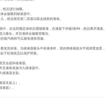
钮，然后进行抽吸。
体会被吸到移液器中。
儿，然后按至第二高度以除去残留的液体。
液面中，在达到预定体积后缓慢吸液，在液面下停顿3秒钟，然后离开液面
进入吸头，并且液体会被吸管吸住。
中的蒸汽饱和可以避免液体泄漏。
不要使其掉落。当移液器吸头中有液体时，请勿将移液器水平或倒置放置
处于松弛状态以保护弹簧。
甚至会损坏移液器。
并且液将直接冲入移液器中。
入移液器支架。
。
液器支架上）。
移液器）。