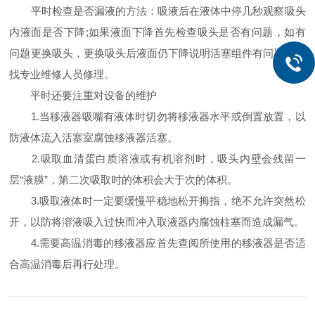
平时检查是否漏液的方法：吸液后在液体中停几秒观察吸头
内液面是否下降;如果液面下降首先检查吸头是否有问题，如有
问题更换吸头，更换吸头后液面仍下降说明活塞组件有问题，应
找专业维修人员修理。
平时还要注重对设备的维护
1.当移液器吸嘴有液体时切勿将移液器水平或倒置放置，以
防液体流入活塞室腐蚀移液器活塞。
2.吸取血清蛋白质溶液或有机溶剂时，吸头内壁会残留一
层“液膜”，第二次吸取时的体积会大于次的体积。
3.吸取液体时一定要缓慢平稳地松开拇指，绝不允许突然松
开，以防将溶液吸入过快而冲入取液器内腐蚀柱塞而造成漏气。
4.需要高温消毒的移液器应首先查阅所使用的移液器是否适
合高温消毒后再行处理。