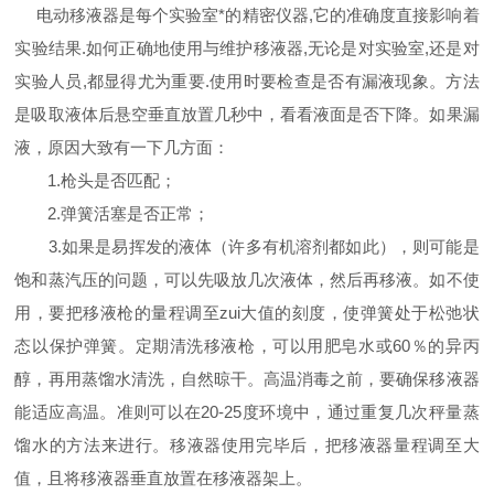
电动移液器是每个实验室*的精密仪器,它的准确度直接影响着
实验结果.如何正确地使用与维护移液器,无论是对实验室,还是对
实验人员,都显得尤为重要.使用时要检查是否有漏液现象。方法
是吸取液体后悬空垂直放置几秒中，看看液面是否下降。如果漏
液，原因大致有一下几方面：
1.枪头是否匹配；
2.弹簧活塞是否正常；
3.如果是易挥发的液体（许多有机溶剂都如此），则可能是
饱和蒸汽压的问题，可以先吸放几次液体，然后再移液。如不使
用，要把移液枪的量程调至zui大值的刻度，使弹簧处于松弛状
态以保护弹簧。定期清洗移液枪，可以用肥皂水或60％的异丙
醇，再用蒸馏水清洗，自然晾干。高温消毒之前，要确保移液器
能适应高温。准则可以在20-25度环境中，通过重复几次秤量蒸
馏水的方法来进行。移液器使用完毕后，把移液器量程调至大
值，且将移液器垂直放置在移液器架上。